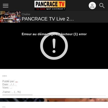
Chaîne
PANCRACE TV Live 24/24
Erreur au démarrage du lecteur (1) error
...
Publié par:
...
Date:
../../....
Vues:
...
J'aime:
...
(
...
%)
...