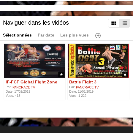
Naviguer dans les vidéos
Sélectionnées
Par date
Les plus vues
IF-FCF Global Fight Zone
Battle Fight 3
Par:
Par:
PANCRACE TV
PANCRACE TV
Date: 17/02/2019
Date: 11/02/2019
Vues: 413
Vues: 1 222