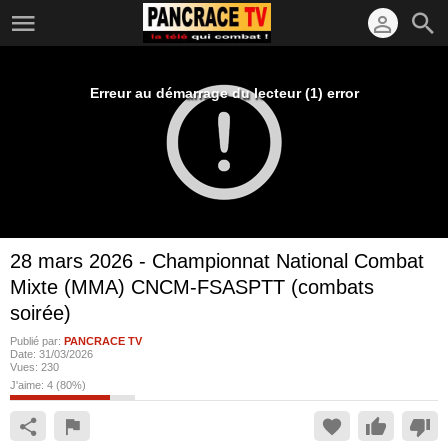
Erreur au démarrage du lecteur (1) error
28 mars 2026 - Championnat National Combat
Mixte (MMA) CNCM-FSASPTT (combats
soirée)
Publié par:
PANCRACE TV
Date:
31/03/2026
Vues:
230
J'aime:
4
(
80
%)