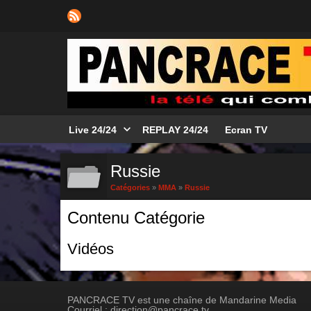
Live 24/24
REPLAY 24/24
Ecran TV
Russie
Catégories
»
MMA
»
Russie
Contenu Catégorie
Vidéos
PANCRACE TV est une chaîne de Mandarine Media
Courriel : direction@pancrace.tv