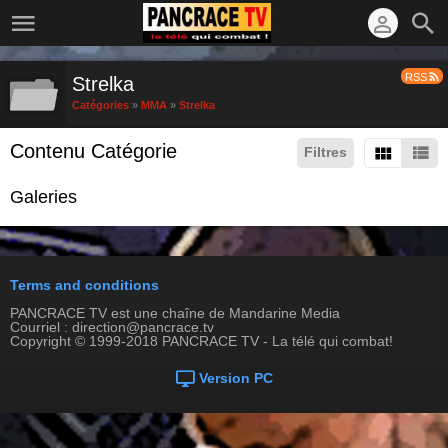
RSS
Strelka
Catégories
»
MMA
»
Strelka
Contenu Catégorie
Filtres
Galeries
Terms and conditions
PANCRACE TV est une chaîne de Mandarine Media
Courriel : direction@pancrace.tv
Copyright © 1999-2018 PANCRACE TV - La télé qui combat!
Version PC