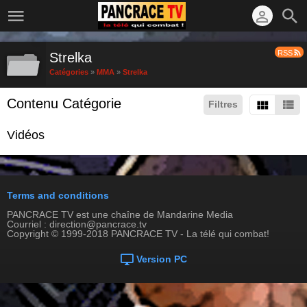
RSS
Strelka
Catégories
»
MMA
»
Strelka
Contenu Catégorie
Filtres
Vidéos
Terms and conditions
PANCRACE TV est une chaîne de Mandarine Media
Courriel : direction@pancrace.tv
Copyright © 1999-2018 PANCRACE TV - La télé qui combat!
Version PC