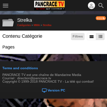
RSS
Strelka
Catégories
»
MMA
»
Strelka
Contenu Catégorie
Filtres
Pages
Terms and conditions
PANCRACE TV est une chaîne de Mandarine Media
Courriel : direction@pancrace.tv
Copyright © 1999-2018 PANCRACE TV - La télé qui combat!
Version PC